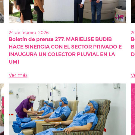
24 de febrero, 2026
20
Boletín de prensa 277. MARIELISE BUDIB
B
HACE SINERGIA CON EL SECTOR PRIVADO E
B
INAUGURA UN COLECTOR PLUVIAL EN LA
D
UMI
Ver más
V