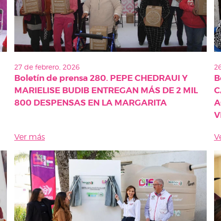
27 de febrero, 2026
26
Boletín de prensa 280. PEPE CHEDRAUI Y
B
MARIELISE BUDIB ENTREGAN MÁS DE 2 MIL
C
800 DESPENSAS EN LA MARGARITA
A
V
Ver más
V