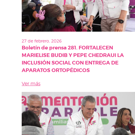
27 de febrero, 2026
Boletín de prensa 281. FORTALECEN
MARIELISE BUDIB Y PEPE CHEDRAUI LA
INCLUSIÓN SOCIAL CON ENTREGA DE
APARATOS ORTOPÉDICOS
Ver más