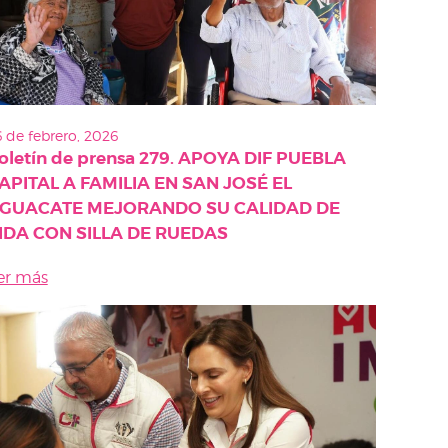
 de febrero, 2026
oletín de prensa 279. APOYA DIF PUEBLA
APITAL A FAMILIA EN SAN JOSÉ EL
GUACATE MEJORANDO SU CALIDAD DE
IDA CON SILLA DE RUEDAS
er más