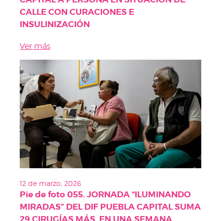
CALLE CON CURACIONES E
INSULINIZACIÓN
Ver más
12 de marzo, 2026
Pie de foto 055. JORNADA “ILUMINANDO
MIRADAS” DEL DIF PUEBLA CAPITAL SUMA
29 CIRUGÍAS MÁS, EN UNA SEMANA