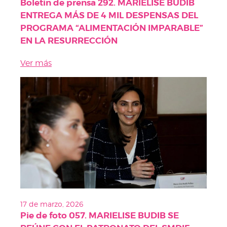
Boletín de prensa 292. MARIELISE BUDIB
ENTREGA MÁS DE 4 MIL DESPENSAS DEL
PROGRAMA “ALIMENTACIÓN IMPARABLE”
EN LA RESURRECCIÓN
Ver más
17 de marzo, 2026
Pie de foto 057. MARIELISE BUDIB SE