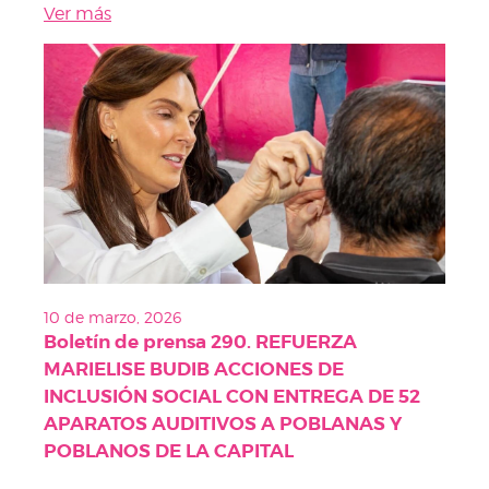
Ver más
10 de marzo, 2026
Boletín de prensa 290. REFUERZA
MARIELISE BUDIB ACCIONES DE
INCLUSIÓN SOCIAL CON ENTREGA DE 52
APARATOS AUDITIVOS A POBLANAS Y
POBLANOS DE LA CAPITAL